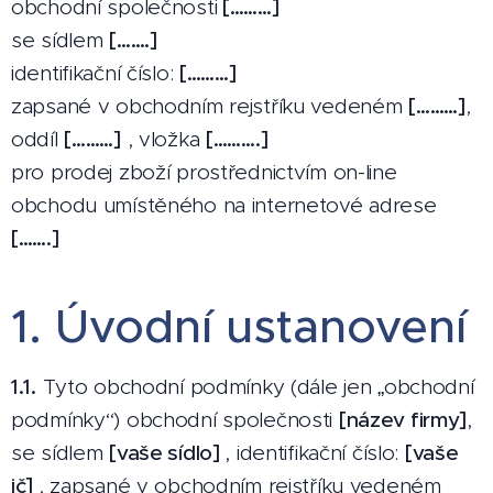
obchodní společnosti
[………]
se sídlem
[…….]
identifikační číslo:
[………]
zapsané v obchodním rejstříku vedeném
[………]
,
oddíl
[………]
, vložka
[……….]
pro prodej zboží prostřednictvím on-line
obchodu umístěného na internetové adrese
[…….]
1. Úvodní ustanovení
1.1.
Tyto obchodní podmínky (dále jen „obchodní
podmínky“) obchodní společnosti
[název firmy]
,
se sídlem
[vaše sídlo]
, identifikační číslo:
[vaše
ič]
, zapsané v obchodním rejstříku vedeném