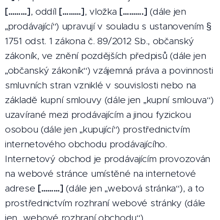
[………]
, oddíl
[………]
, vložka
[……….]
(dále jen
„prodávající“) upravují v souladu s ustanovením §
1751 odst. 1 zákona č. 89/2012 Sb., občanský
zákoník, ve znění pozdějších předpisů (dále jen
„občanský zákoník“) vzájemná práva a povinnosti
smluvních stran vzniklé v souvislosti nebo na
základě kupní smlouvy (dále jen „kupní smlouva“)
uzavírané mezi prodávajícím a jinou fyzickou
osobou (dále jen „kupující“) prostřednictvím
internetového obchodu prodávajícího.
Internetový obchod je prodávajícím provozován
na webové stránce umístěné na internetové
adrese
[………]
(dále jen „webová stránka“), a to
prostřednictvím rozhraní webové stránky (dále
jen „webové rozhraní obchodu“).