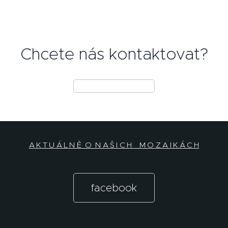
Chcete nás kontaktovat?
A K T U Á L N Ě O N A Š I C H M O Z A I K Á C H
facebook