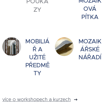
MOZAIK
POUKA
OVÁ
ZY
PÍTKA
MOBILIÁ
MOZAIK
Ř A
ÁŘSKÉ
UŽITÉ
NÁŘADÍ
PŘEDMĚ
TY
více o workshopech a kurzech