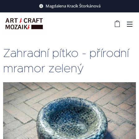
Magdalena Kracík Štorkánová
Zahradní pítko - přírodní
mramor zelený