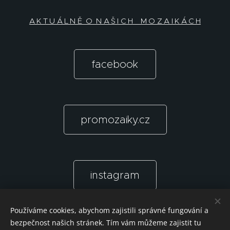
A K T U Á L N Ě O N A Š I C H M O Z A I K Á C H
facebook
promozaiky.cz
instagram
Používáme cookies, abychom zajistili správné fungování a
bezpečnost našich stránek. Tím vám můžeme zajistit tu
Unless otherwise indicated, all photos and texts © art a craft