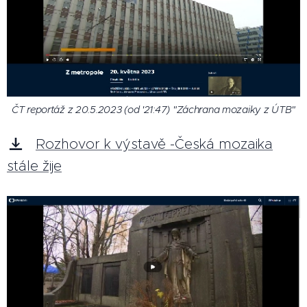
ČT reportáž z 20.5.2023 (od '21:47) "Záchrana mozaiky z ÚTB"
Rozhovor k výstavě -Česká mozaika
stále žije