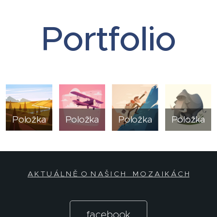
Portfolio
Položka
Položka
Položka
Položka
A K T U Á L N Ě O N A Š I C H M O Z A I K Á C H
facebook