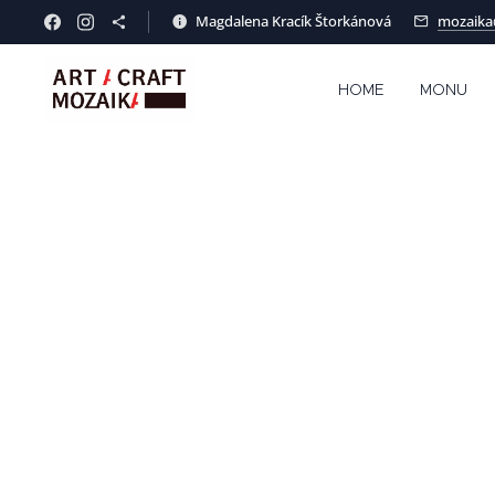
Magdalena Kracík Štorkánová
mozaika
HOME
MONU