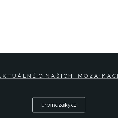
 K T U Á L N Ě O N A Š I C H M O Z A I K Á C
promozaiky.cz